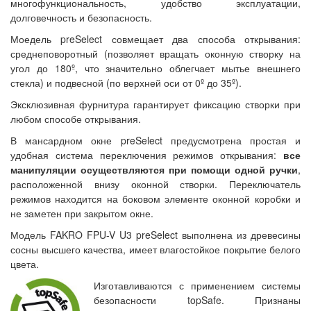
многофункциональность, удобство эксплуатации,
долговечность и безопасность.
Моедель preSelect совмещает два способа открывания:
среднеповоротный (позволяет вращать оконную створку на
угол до 180º, что значительно облегчает мытье внешнего
стекла) и подвесной (по верхней оси от 0º до 35º).
Эксклюзивная фурнитура гарантирует фиксацию створки при
любом способе открывания.
В мансардном окне preSelect предусмотрена простая и
удобная система переключения режимов открывания:
все
манипуляции осуществляются при помощи одной ручки
,
расположенной внизу оконной створки. Переключатель
режимов находится на боковом элементе оконной коробки и
не заметен при закрытом окне.
Модель FAKRO FPU-V U3 preSelect выполнена из древесины
сосны высшего качества, имеет влагостойкое покрытие белого
цвета.
Изготавливаются с применением системы
безопасности topSafe. Признаны