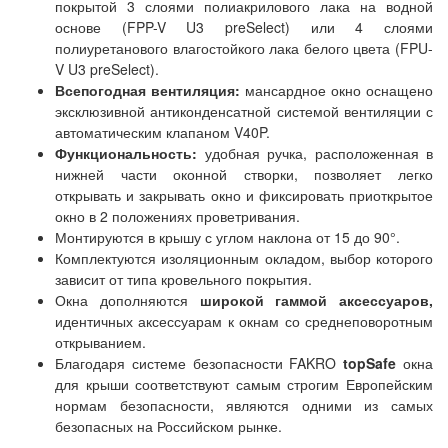
покрытой 3 слоями полиакрилового лака на водной
основе (FPP-V U3 preSelect) или 4 слоями
полиуретанового влагостойкого лака белого цвета (FPU-
V U3 preSelect).
Всепогодная вентиляция:
мансардное окно оснащено
эксклюзивной антиконденсатной системой вентиляции с
автоматическим клапаном V40P.
Функциональность:
удобная ручка, расположенная в
нижней части оконной створки, позволяет легко
открывать и закрывать окно и фиксировать приоткрытое
окно в 2 положениях проветривания.
Монтируются в крышу с углом наклона от 15 до 90°.
Комплектуются изоляционным окладом, выбор которого
зависит от типа кровельного покрытия.
Окна дополняются
широкой гаммой аксессуаров,
идентичных аксессуарам к окнам со среднеповоротным
открыванием.
Благодаря системе безопасности FAKRO
topSafe
окна
для крыши соответствуют самым строгим Европейским
нормам безопасности, являются одними из самых
безопасных на Российском рынке.