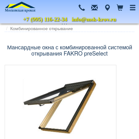
+7 (995) 116-22-34
info@msk-krov.ru
Главная
Каталог
Мансардные окна
Fakro
Комбинированное открывание
Мансардные окна с комбинированной системой
открывания FAKRO preSelect