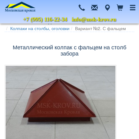
+7 (995) 116-22-34
info@msk-krov.ru
Главная
Каталог
Дымники и колпаки
Колпаки на столбы, оголовки
Вариант №2. С фальцем
Металлический колпак с фальцем на столб
забора