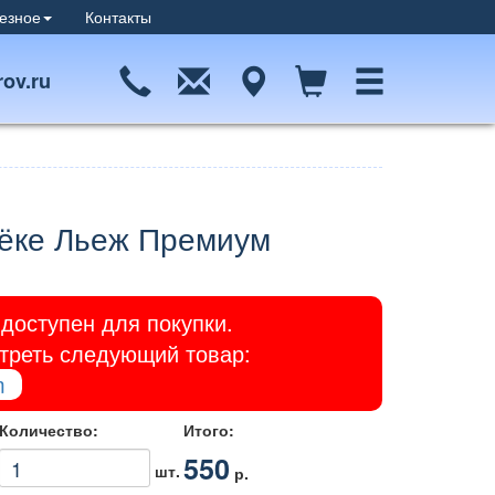
езное
Контакты
ov.ru
Дёке Льеж Премиум
доступен для покупки.
отреть следующий товар:
m
Количество:
Итого:
550
шт.
р.