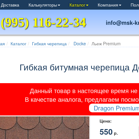
 Доставка
Калькуляторы
Каталог
Компания
Пол
 (995) 116-22-34
info@msk-kr
ная
Каталог
Гибкая черепица
Docke
Льеж Premium
Гибкая битумная черепица 
Данный товар в настоящее время не 
В качестве аналога, предлагаем посм
Dragon Premiu
Цена:
550
р.