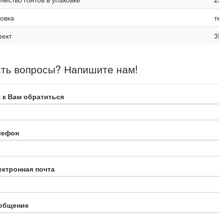
овка
т
ект
3
ть вопросы? Напишите нам!
 к Вам обратиться
лефон
ектронная почта
общение