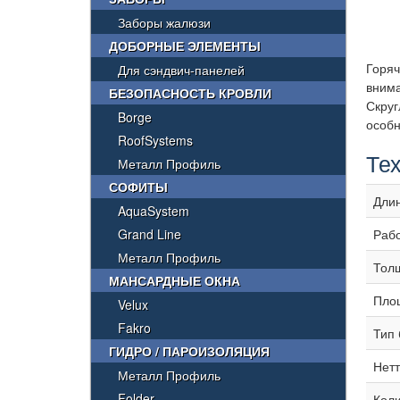
Заборы жалюзи
ДОБОРНЫЕ ЭЛЕМЕНТЫ
Горяч
Для сэндвич-панелей
вним
БЕЗОПАСНОСТЬ КРОВЛИ
Скруг
Borge
особн
RoofSystems
Те
Металл Профиль
СОФИТЫ
Дли
AquaSystem
Grand Line
Раб
Металл Профиль
Тол
МАНСАРДНЫЕ ОКНА
Площ
Velux
Fakro
Тип 
ГИДРО / ПАРОИЗОЛЯЦИЯ
Нетт
Металл Профиль
Folder
Коли