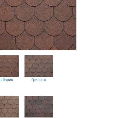
арбарис
Грильяж