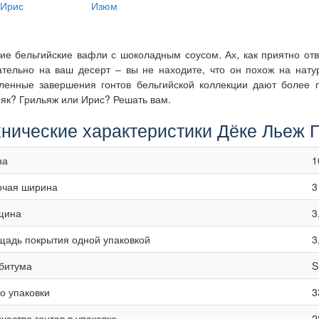
Ирис
Изюм
ие бельгийские вафли с шоколадным соусом. Ах, как приятно отв
ательно на ваш десерт – вы не находите, что он похож на нат
ленные завершения гонтов бельгийской коллекции дают более 
як? Грильяж или Ирис? Решать вам.
хнические характеристики Дёке Льеж 
на
1
очая ширина
3
щина
3
адь покрытия одной упаковкой
3
битума
S
о упаковки
3
чество гонтов в упаковке
2