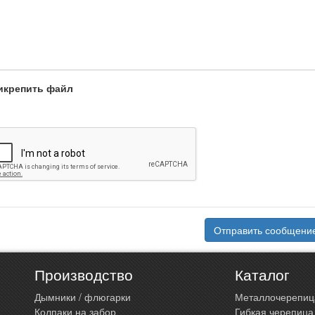
икрепить файл
Отправить сообщени
Производство
Каталог
Дымники / флюгарки
Металлочерепиц
Колпаки на забор
Гибкая черепица