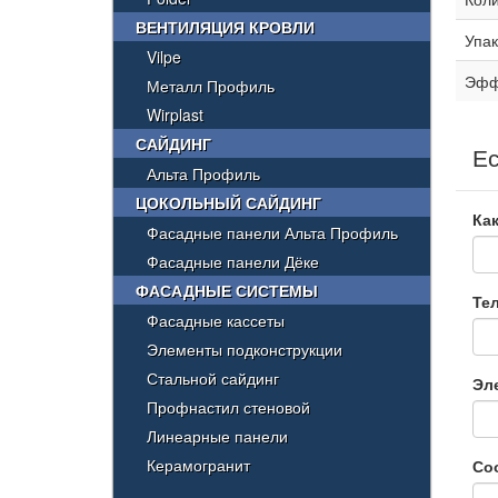
ВЕНТИЛЯЦИЯ КРОВЛИ
Упак
Vilpe
Эфф
Металл Профиль
Wirplast
САЙДИНГ
Ес
Альта Профиль
ЦОКОЛЬНЫЙ САЙДИНГ
Как
Фасадные панели Альта Профиль
Фасадные панели Дёке
ФАСАДНЫЕ СИСТЕМЫ
Те
Фасадные кассеты
Элементы подконструкции
Стальной сайдинг
Эл
Профнастил стеновой
Линеарные панели
Керамогранит
Со