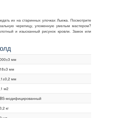
едать их на старинных улочках Льежа. Посмотрите
уральную черепицу, уложенную умелым мастером?
плотный и изысканный рисунок кровли. Замок или
Голд
000±3 мм
18±3 мм
,1±0,2 мм
,1 м2
BS-модифицированный
3,2 кг
2 шт