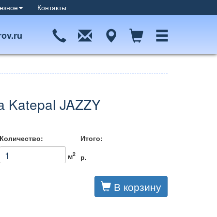
езное
Контакты
ov.ru
а Katepal JAZZY
Количество:
Итого:
2
м
р.
В корзину