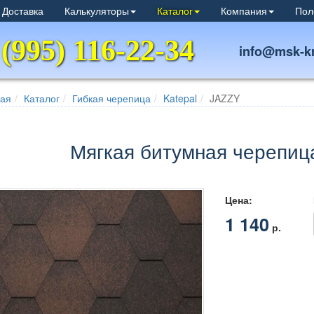
 Доставка
Калькуляторы
Каталог
Компания
Пол
 (995) 116-22-34
info@msk-kr
ная
Каталог
Гибкая черепица
Katepal
JAZZY
Мягкая битумная черепиц
Цена:
1 140
р.