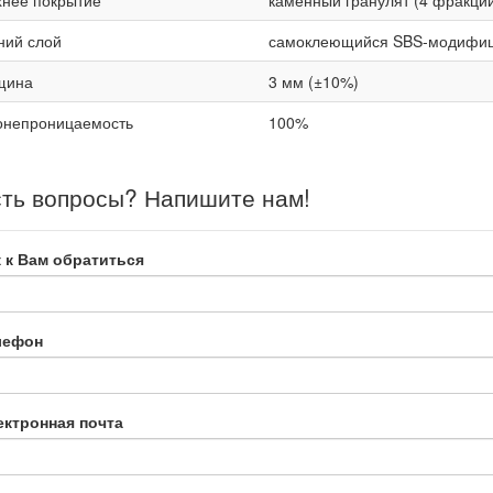
хнее покрытие
каменный гранулят (4 фракци
ний слой
самоклеющийся SBS-модифиц
щина
3 мм (±10%)
онепроницаемость
100%
ть вопросы? Напишите нам!
 к Вам обратиться
лефон
ектронная почта