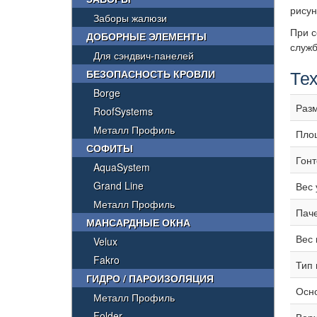
рисун
Заборы жалюзи
При с
ДОБОРНЫЕ ЭЛЕМЕНТЫ
служб
Для сэндвич-панелей
Тех
БЕЗОПАСНОСТЬ КРОВЛИ
Borge
Разм
RoofSystems
Металл Профиль
Пло
СОФИТЫ
Гонт
AquaSystem
Grand Line
Вес 
Металл Профиль
Паче
МАНСАРДНЫЕ ОКНА
Вес 
Velux
Fakro
Тип
ГИДРО / ПАРОИЗОЛЯЦИЯ
Осн
Металл Профиль
Folder