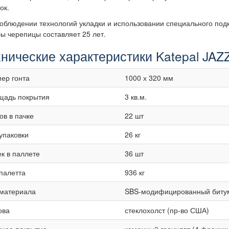
ок.
облюдении технологий укладки и использовании специального под
ы черепицы составляет 25 лет.
нические характеристики Katepal JAZ
ер гонта
1000 х 320 мм
щадь покрытия
3 кв.м.
ов в пачке
22 шт
упаковки
26 кг
к в паллете
36 шт
палетта
936 кг
 материала
SBS-модифицированный биту
ова
стеклохолст (пр-во США)