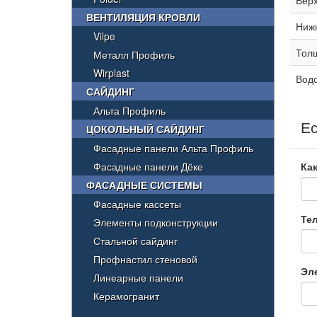
Вер
ВЕНТИЛЯЦИЯ КРОВЛИ
Ниж
Vilpe
Тол
Металл Профиль
Wirplast
Вод
САЙДИНГ
Альта Профиль
Ес
ЦОКОЛЬНЫЙ САЙДИНГ
Фасадные панели Альта Профиль
Фасадные панели Дёке
Как
ФАСАДНЫЕ СИСТЕМЫ
Фасадные кассеты
Те
Элементы подконструкции
Стальной сайдинг
Профнастил стеновой
Эл
Линеарные панели
Керамогранит