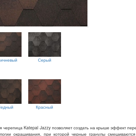
ричневый
Серый
едный
Красный
я черепица Katepal Jazzy позволяет создать на крыше эффект пер
ологии окрашивания, при которой черные гранулы смешиваются