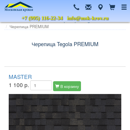
+7 (995) 116-22-34
info@msk-krov.ru
Главная
Каталог
Гибкая черепица
Tegola Nordland
Черепица PREMIUM
Черепица Tegola PREMIUM
MASTER
1 100 р.
В корзину