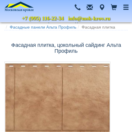
+7 (995) 116-22-34
info@msk-krov.ru
Главная
Каталог
Цокольный сайдинг
Фасадные панели Альта Профиль
Фасадная плитка
Фасадная плитка, цокольный сайдинг Альта
Профиль