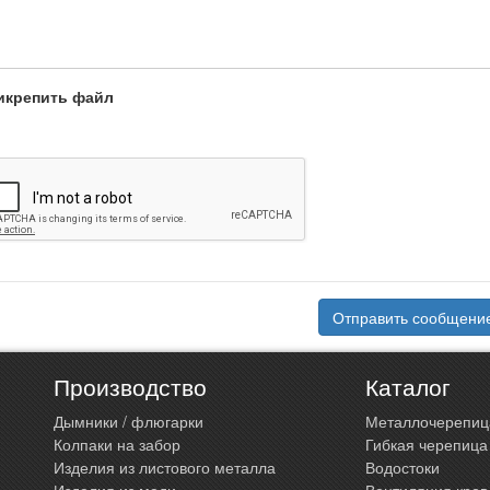
икрепить файл
Отправить сообщени
Производство
Каталог
Дымники / флюгарки
Металлочерепиц
Колпаки на забор
Гибкая черепица
Изделия из листового металла
Водостоки