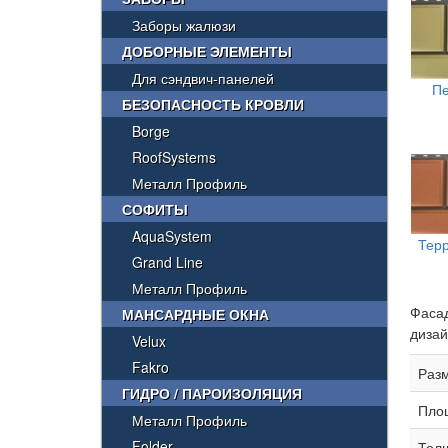
Заборы жалюзи
ДОБОРНЫЕ ЭЛЕМЕНТЫ
Для сэндвич-панелей
П
БЕЗОПАСНОСТЬ КРОВЛИ
Borge
RoofSystems
Металл Профиль
СОФИТЫ
AquaSystem
Тер
Grand Line
Металл Профиль
Фаса
МАНСАРДНЫЕ ОКНА
дизай
Velux
Fakro
Раз
ГИДРО / ПАРОИЗОЛЯЦИЯ
Пло
Металл Профиль
Folder
Тол