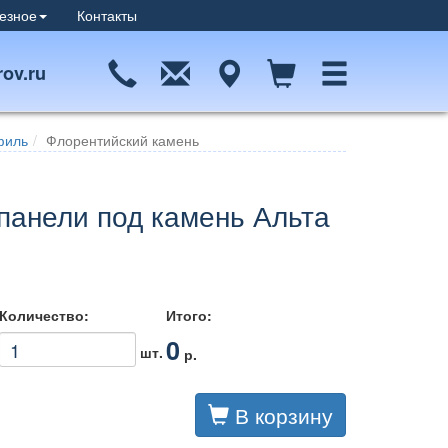
езное
Контакты
ov.ru
филь
Флорентийский камень
панели под камень Альта
Количество:
Итого:
0
шт.
р.
В корзину