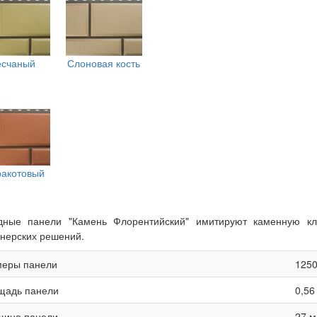
есчаный
Слоновая кость
ракотовый
дные панели "Камень Флорентийский" имитируют каменную кл
нерских решений.
меры панели
1250
щадь панели
0,56
щина панели
27 