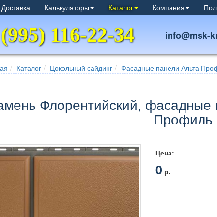
 Доставка
Калькуляторы
Каталог
Компания
Пол
 (995) 116-22-34
info@msk-kr
ная
Каталог
Цокольный сайдинг
Фасадные панели Альта Про
амень Флорентийский, фасадные 
Профиль
Цена:
0
р.