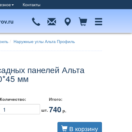
езное
Контакты
ov.ru
филь
Наружные углы Альта Профиль
садных панелей Альта
0*45 мм
Количество:
Итого:
740
шт.
р.
В корзину