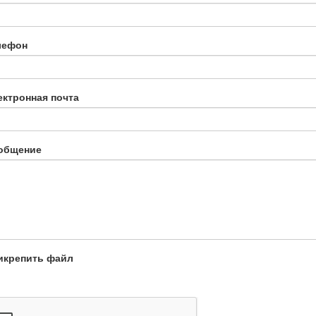
лефон
ектронная почта
общение
икрепить файл