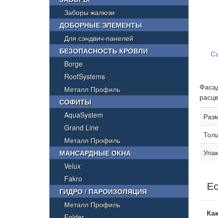
Заборы жалюзи
ДОБОРНЫЕ ЭЛЕМЕНТЫ
Для сэндвич-панелей
БЕЗОПАСНОСТЬ КРОВЛИ
С
Borge
RoofSystems
Фасад
Металл Профиль
расцв
СОФИТЫ
AquaSystem
Раз
Grand Line
Тол
Металл Профиль
Упак
МАНСАРДНЫЕ ОКНА
Velux
Fakro
Ес
ГИДРО / ПАРОИЗОЛЯЦИЯ
Металл Профиль
Как
Folder