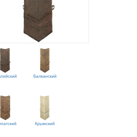
ьпийский
Балканский
рпатский
Крымский