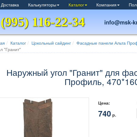
 Доставка
Калькуляторы
Каталог
Компания
Пол
 (995) 116-22-34
info@msk-kr
ная
Каталог
Цокольный сайдинг
Фасадные панели Альта Про
ол "Гранит"
Наружный угол "Гранит" для фа
Профиль, 470*16
Цена:
740
р.