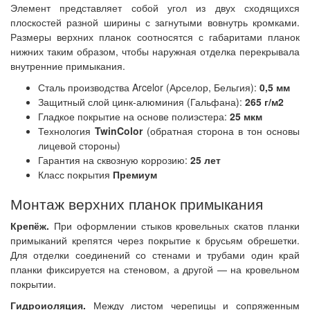
Элемент представляет собой угол из двух сходящихся
плоскостей разной ширины с загнутыми вовнутрь кромками.
Размеры верхних планок соотносятся с габаритами планок
нижних таким образом, чтобы наружная отделка перекрывала
внутренние примыкания.
Сталь производства Arcelor (Арселор, Бельгия):
0,5 мм
Защитный слой цинк-алюминия (Гальфана):
265 г/м2
Гладкое покрытие на основе полиэстера:
25 мкм
Технология
TwinColor
(обратная сторона в тон основы
лицевой стороны)
Гарантия на сквозную коррозию:
25 лет
Класс покрытия
Премиум
Монтаж верхних планок примыкания
Крепёж.
При оформлении стыков кровельных скатов планки
примыканий крепятся через покрытие к брусьям обрешетки.
Для отделки соединений со стенами и трубами один край
планки фиксируется на стеновом, а другой — на кровельном
покрытии.
Гидроиоляция.
Между листом черепицы и сопряженным