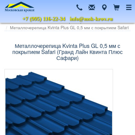
+7 (995) 116-22-34
info@msk-krov.ru
Главная
Каталог
Металлочерепица
Grand Line
Safari
Металлочерепица Kvinta Plus GL 0,5 мм с покрытием Safari
Металлочерепица Kvinta Plus GL 0,5 мм с
покрытием Safari (Гранд Лайн Квинта Плюс
Сафари)