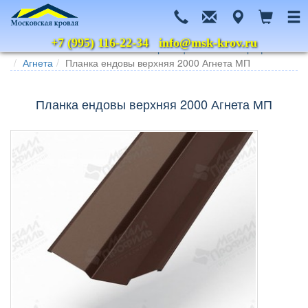
+7 (995) 116-22-34
info@msk-krov.ru
Главная
Каталог
Металлочерепица
Металл Профиль
Агнета
Планка ендовы верхняя 2000 Агнета МП
Планка ендовы верхняя 2000 Агнета МП