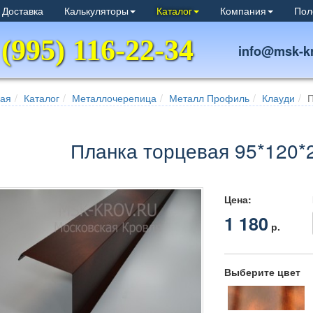
 Доставка
Калькуляторы
Каталог
Компания
Пол
 (995) 116-22-34
info@msk-kr
ная
Каталог
Металлочерепица
Металл Профиль
Клауди
П
Планка торцевая 95*120*
Цена:
1 180
р.
Выберите цвет