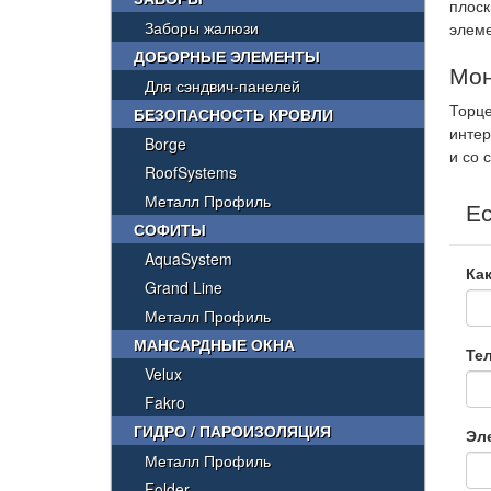
плоск
Заборы жалюзи
элеме
ДОБОРНЫЕ ЭЛЕМЕНТЫ
Мон
Для сэндвич-панелей
Торце
БЕЗОПАСНОСТЬ КРОВЛИ
интер
Borge
и со 
RoofSystems
Металл Профиль
Ес
СОФИТЫ
AquaSystem
Как
Grand Line
Металл Профиль
МАНСАРДНЫЕ ОКНА
Те
Velux
Fakro
ГИДРО / ПАРОИЗОЛЯЦИЯ
Эл
Металл Профиль
Folder