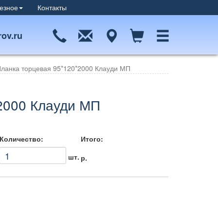
езное
Контакты
ov.ru
ланка торцевая 95*120*2000 Клауди МП
2000 Клауди МП
Количество:
Итого:
шт.
р.