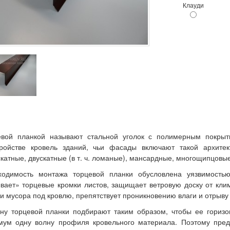
Клауди
евой планкой называют стальной уголок с полимерным покрыт
тройстве кровель зданий, чьи фасады включают такой архите
катные, двускатные (в т. ч. ломаные), мансардные, многощипцовые
ходимость монтажа торцевой планки обусловлена уязвимость
вает» торцевые кромки листов, защищает ветровую доску от кли
и мусора под кровлю, препятствует проникновению влаги и отрыву
ну торцевой планки подбирают таким образом, чтобы ее горизо
мум одну волну профиля кровельного материала. Поэтому пред