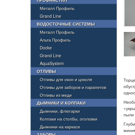
ПРОФНАСТИЛ
Металл Профиль
Grand Line
ВОДОСТОЧНЫЕ СИСТЕМЫ
Металл Профиль
Альта Профиль
Docke
Grand Line
AquaSystem
ОТЛИВЫ
Отливы для окон и цоколя
Торц
обус
Отливы для заборов и парапетов
однос
Отливы из меди
Необ
ДЫМНИКИ И КОЛПАКИ
«укры
Дымники, флюгарки
пыли 
Колпаки на столбы, оголовки
Глуби
Дымники на каркасе
мини
ЗАБОРЫ