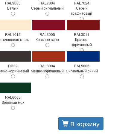
RAL9003
RAL7004
RAL7024
Белый
Серый сигнальный
Серый
графитовый
RAL1015
RAL3005
RAL3011
в. слоновая кость
Красное вино
Красно-
коричневый
RR32
RAL8004
RAL5005
ёмно-коричневый
Медно-коричневый
Сигнальный синий
RAL6005
Зелёный мох
В корзину