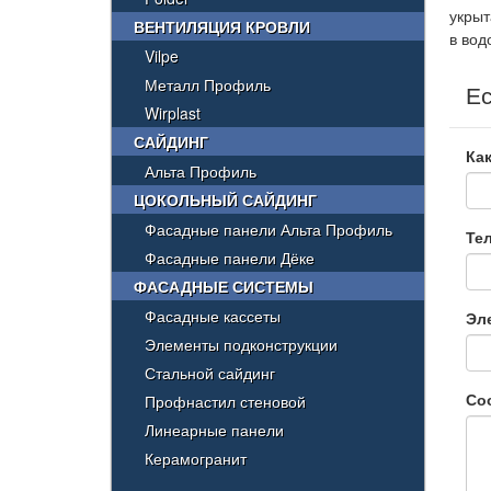
укрыт
ВЕНТИЛЯЦИЯ КРОВЛИ
в вод
Vilpe
Металл Профиль
Ес
Wirplast
САЙДИНГ
Как
Альта Профиль
ЦОКОЛЬНЫЙ САЙДИНГ
Фасадные панели Альта Профиль
Те
Фасадные панели Дёке
ФАСАДНЫЕ СИСТЕМЫ
Фасадные кассеты
Эл
Элементы подконструкции
Стальной сайдинг
Со
Профнастил стеновой
Линеарные панели
Керамогранит