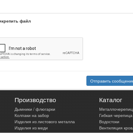
икрепить файл
Отправить сообщени
Производство
Каталог
Дымники / флюгарки
Металлочерепиц
Колпаки на забор
Гибкая черепица
Изделия из листового металла
Водостоки
Изделия из меди
Вентиляция кров