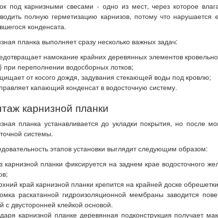
ок под карнизными свесами - одно из мест, через которое вла
водить полную герметизацию карнизов, потому что нарушается е
вшегося конденсата.
зная планка выполняет сразу несколько важных задач:
едотвращает намокание крайних деревянных элементов кровельной
) при переполнении водосборных лотков;
щищает от косого дождя, задувания стекающей воды под кровлю;
правляет капающий конденсат в водосточную систему.
таж карнизной планки
зная планка устанавливается до укладки покрытия, но после м
точной системы.
довательность этапов установки выглядит следующим образом:
з карнизной планки фиксируется на заднем крае водосточного ж
ов;
рхний край карнизной планки крепится на крайней доске обрешетк
ромка раскатанной гидроизоляционной мембраны заводится пове
й с двусторонней клейкой основой.
даря карнизной планке деревянная подконструкция получает ма