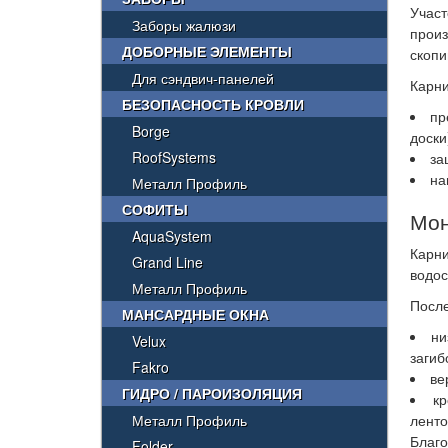
Участ
Заборы жалюзи
произ
ДОБОРНЫЕ ЭЛЕМЕНТЫ
скопи
Для сэндвич-панелей
Карни
БЕЗОПАСНОСТЬ КРОВЛИ
пр
Borge
доски
RoofSystems
за
на
Металл Профиль
СОФИТЫ
Мон
AquaSystem
Карни
Grand Line
водос
Металл Профиль
После
МАНСАРДНЫЕ ОКНА
ни
Velux
загиб
Fakro
ве
ГИДРО / ПАРОИЗОЛЯЦИЯ
к
Металл Профиль
ленто
Благо
Folder