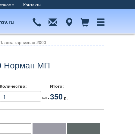
езное
Контакты
ov.ru
Планка карнизная 2000
0 Норман МП
Количество:
Итого:
350
шт.
р.