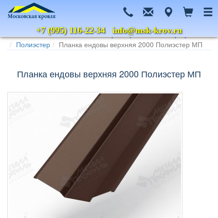
+7 (995) 116-22-34
info@msk-krov.ru
Главная
Каталог
Металлочерепица
Металл Профиль
Полиэстер
Планка ендовы верхняя 2000 Полиэстер МП
Планка ендовы верхняя 2000 Полиэстер МП