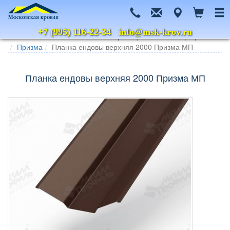
+7 (995) 116-22-34
info@msk-krov.ru
Главная
Каталог
Металлочерепица
Металл Профиль
Призма
Планка ендовы верхняя 2000 Призма МП
Планка ендовы верхняя 2000 Призма МП