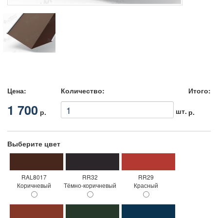
Цена:
Количество:
Итого:
1 700
шт.
р.
р.
Выберите цвет
RAL8017
RR32
RR29
Коричневый
Тёмно-коричневый
Красный