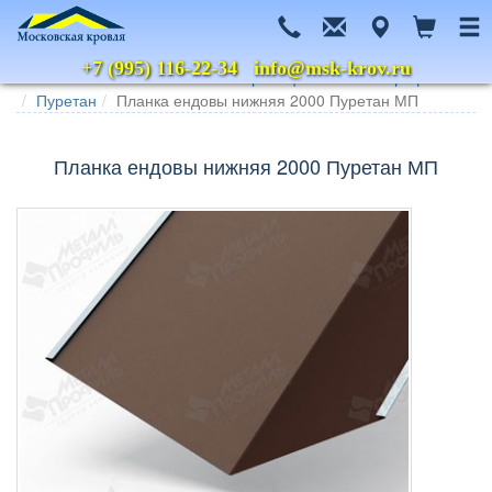
+7 (995) 116-22-34
info@msk-krov.ru
Главная
Каталог
Металлочерепица
Металл Профиль
Пуретан
Планка ендовы нижняя 2000 Пуретан МП
Планка ендовы нижняя 2000 Пуретан МП