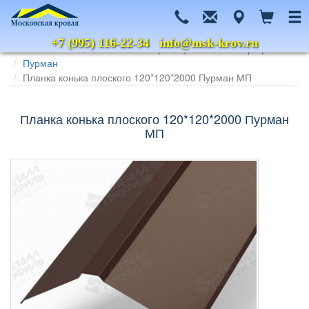
+7 (995) 116-22-34
info@msk-krov.ru
Главная
Каталог
Металлочерепица
Металл Профиль
Пурман
Планка конька плоского 120*120*2000 Пурман МП
Планка конька плоского 120*120*2000 Пурман
МП