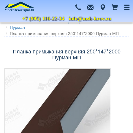
+7 (995) 116-22-34
info@msk-krov.ru
Главная
Каталог
Металлочерепица
Металл Профиль
Пурман
Планка примыкания верхняя 250*147*2000 Пурман МП
Планка примыкания верхняя 250*147*2000
Пурман МП