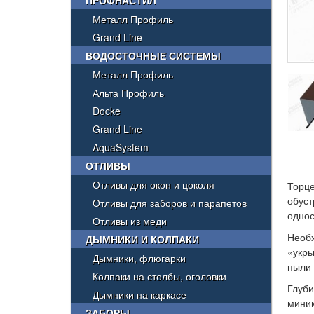
ПРОФНАСТИЛ
Металл Профиль
Grand Line
ВОДОСТОЧНЫЕ СИСТЕМЫ
Металл Профиль
Альта Профиль
Docke
Grand Line
AquaSystem
ОТЛИВЫ
Отливы для окон и цоколя
Торц
обус
Отливы для заборов и парапетов
однос
Отливы из меди
Необ
ДЫМНИКИ И КОЛПАКИ
«укры
Дымники, флюгарки
пыли 
Колпаки на столбы, оголовки
Глуби
Дымники на каркасе
мини
ЗАБОРЫ