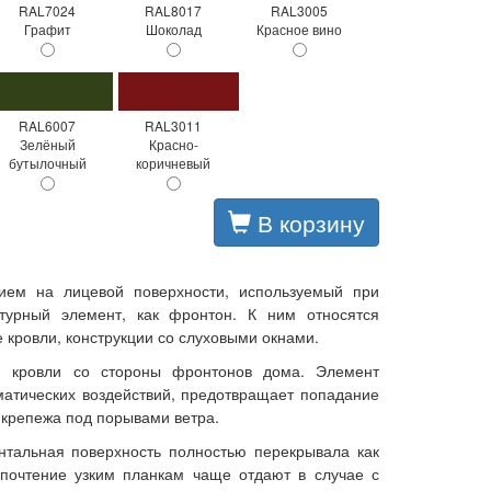
RAL7024
RAL8017
RAL3005
Графит
Шоколад
Красное вино
RAL6007
RAL3011
Зелёный
Красно-
бутылочный
коричневый
В корзину
ием на лицевой поверхности, используемый при
ктурный элемент, как фронтон. К ним относятся
 кровли, конструкции со слуховыми окнами.
ю кровли со стороны фронтонов дома. Элемент
матических воздействий, предотвращает попадание
 крепежа под порывами ветра.
нтальная поверхность полностью перекрывала как
почтение узким планкам чаще отдают в случае с