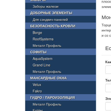
плоск
Заборы жалюзи
элеме
ДОБОРНЫЕ ЭЛЕМЕНТЫ
Мон
Для сэндвич-панелей
Торце
БЕЗОПАСНОСТЬ КРОВЛИ
интер
Borge
и со 
RoofSystems
Металл Профиль
Ес
СОФИТЫ
AquaSystem
Как
Grand Line
Металл Профиль
МАНСАРДНЫЕ ОКНА
Те
Velux
Fakro
ГИДРО / ПАРОИЗОЛЯЦИЯ
Эл
Металл Профиль
Folder