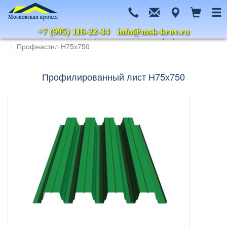
+7 (995) 116-22-34
info@msk-krov.ru
Главная
Каталог
Профнастил
Металл Профиль
Профнастил Н75х750
Профилированный лист Н75х750