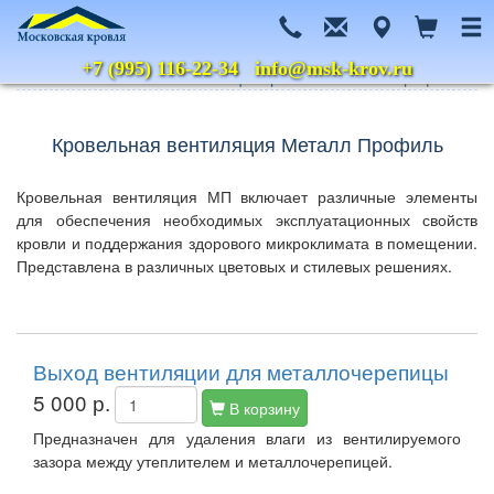
+7 (995) 116-22-34
info@msk-krov.ru
Главная
Каталог
Вентиляция кровли
Металл Профиль
Кровельная вентиляция Металл Профиль
Кровельная вентиляция МП включает различные элементы
для обеспечения необходимых эксплуатационных свойств
кровли и поддержания здорового микроклимата в помещении.
Представлена в различных цветовых и стилевых решениях.
Выход вентиляции для металлочерепицы
5 000 р.
В корзину
Предназначен для удаления влаги из вентилируемого
зазора между утеплителем и металлочерепицей.