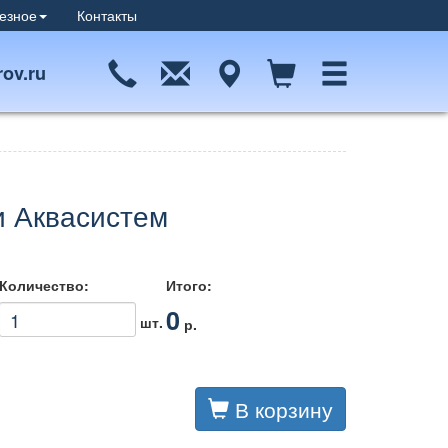
езное
Контакты
ov.ru
 Аквасистем
Количество:
Итого:
0
шт.
р.
В корзину