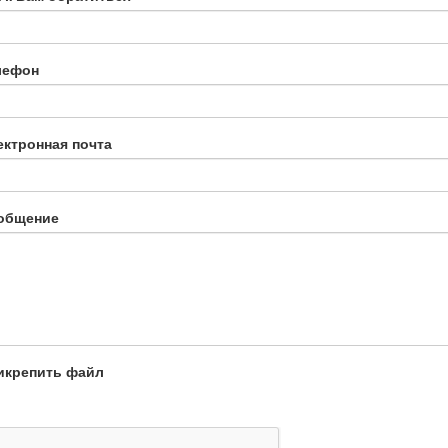
лефон
ектронная почта
общение
икрепить файл