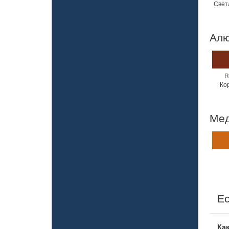
Свет
Алю
R
Ко
Ме
Ес
Как