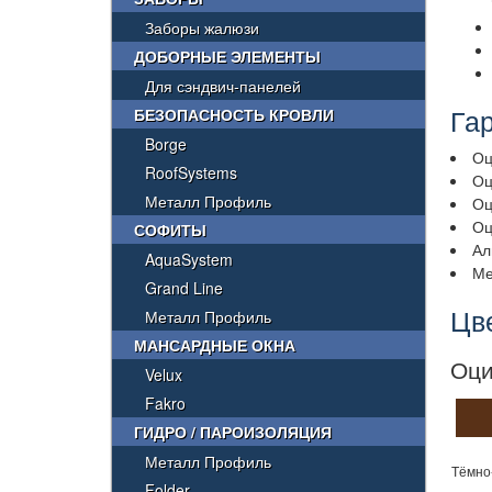
Заборы жалюзи
ДОБОРНЫЕ ЭЛЕМЕНТЫ
Для сэндвич-панелей
Га
БЕЗОПАСНОСТЬ КРОВЛИ
Borge
Оц
RoofSystems
Оц
Металл Профиль
Оц
Оц
СОФИТЫ
Ал
AquaSystem
Ме
Grand Line
Цв
Металл Профиль
МАНСАРДНЫЕ ОКНА
Оци
Velux
Fakro
ГИДРО / ПАРОИЗОЛЯЦИЯ
Металл Профиль
Тёмно
Folder