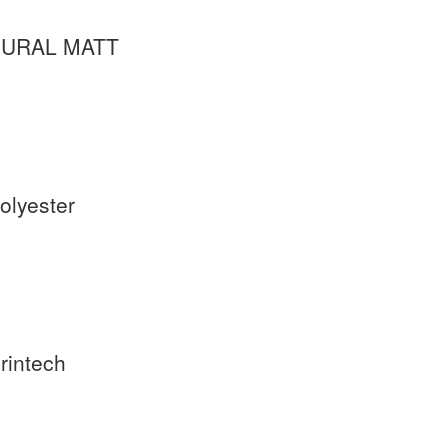
 PURAL MATT
lyester
intech