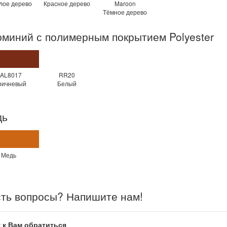
лое дерево
Красное дерево
Maroon
Тёмное дерево
миний с полимерным покрытием Polyester
AL8017
RR20
ричневый
Белый
дь
Медь
ть вопросы? Напишите нам!
 к Вам обратиться