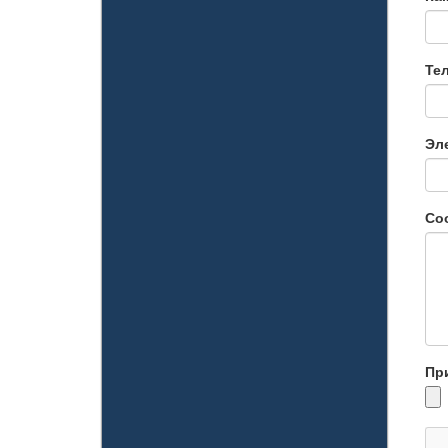
Те
Эл
Со
Пр