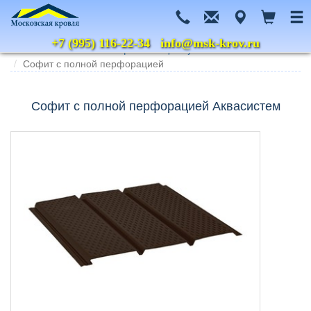
+7 (995) 116-22-34
info@msk-krov.ru
Главная
Каталог
Софиты
AquaSystem
Софит с полной перфорацией
Софит с полной перфорацией Аквасистем