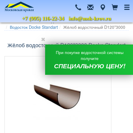
+7 (995) 116-22-34
info@msk-krov.ru
Главная
Каталог
Водосточные системы
Docke
Водосток Docke Standart
Жёлоб водосточный D120*3000
Жёлоб водосточный D120*3000 Docke Standart
При покупке водосточной системы
получите
СПЕЦИАЛЬНУЮ ЦЕНУ!