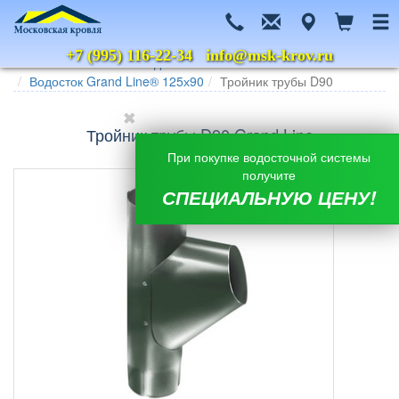
+7 (995) 116-22-34
info@msk-krov.ru
Главная
Каталог
Водосточные системы
Grand Line
Водосток Grand Line® 125х90
Тройник трубы D90
Тройник трубы D90 Grand Line
При покупке водосточной системы
получите
СПЕЦИАЛЬНУЮ ЦЕНУ!