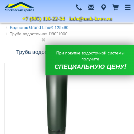
+7 (995) 116-22-34
info@msk-krov.ru
Главная
Каталог
Водосточные системы
Grand Line
Водосток Grand Line® 125х90
Труба водосточная D90*1000
Труба водосточная D90*1000 Grand Line
При покупке водосточной системы
получите
СПЕЦИАЛЬНУЮ ЦЕНУ!