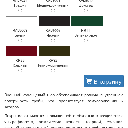
RAL7024
RAL8004
RAL8017
Графит
Медно-коричневый
Шоколад
RAL9003
RAL9005
RR11
Белый
Чёрный
Зелёная хвоя
RR29
RR32
Красный
Тёмно-коричневый
В корзину
Внешний фальцевый шов обеспечивает ровную внутреннюю
поверхность трубы, что препятствует замусориванию и
заторам.
Покрытие отличается повышенной стойкостью к воздействию
ультрафиолета, химических веществ (серной, соляной,
азотной кислоты и т.п.), характерных для атмосферы крупных