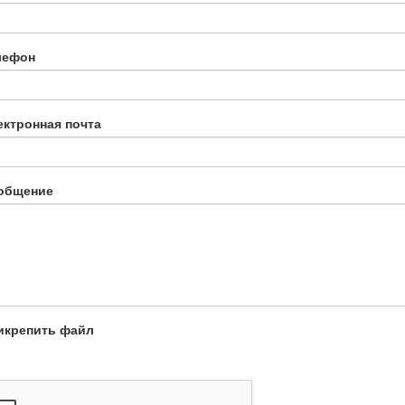
лефон
ектронная почта
общение
икрепить файл