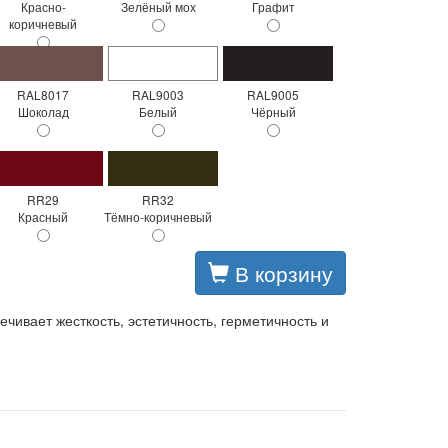
Красно-
Зелёный мох
Графит
коричневый
RAL8017
RAL9003
RAL9005
Шоколад
Белый
Чёрный
RR29
RR32
Красный
Тёмно-коричневый
В корзину
ивает жесткость, эстетичность, герметичность и