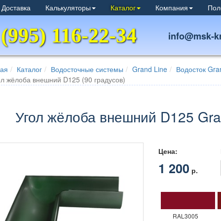
 Доставка
Калькуляторы
Каталог
Компания
Пол
 (995) 116-22-34
info@msk-kr
ная
Каталог
Водосточные системы
Grand Line
Водосток Gra
ол жёлоба внешний D125 (90 градусов)
Угол жёлоба внешний D125 Gran
Цена:
1 200
р.
RAL3005