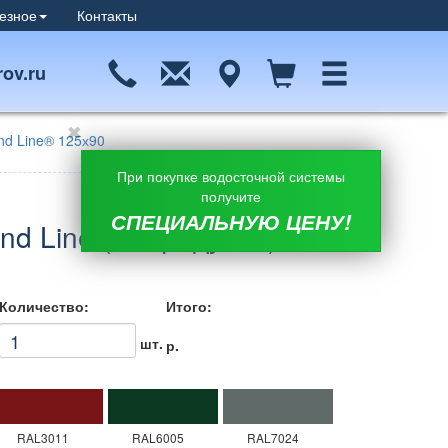
езное
Контакты
ov.ru
nd Line® 125х90
При покупке водосточной системы
получите
СПЕЦИАЛЬНУЮ ЦЕНУ!
d Line (90 градусов)
Количество:
Итого:
шт.
р.
RAL3011
RAL6005
RAL7024