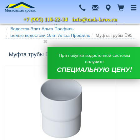
+7 (995) 116-22-34
info@msk-krov.ru
Главная
Каталог
Водосточные системы
Альта Профиль
Водосток Элит Альта Профиль
Белые водостоки Элит Альта Профиль
Муфта трубы D95
Муфта трубы D95 Элит Альта Профиль, белая
При покупке водосточной системы
получите
СПЕЦИАЛЬНУЮ ЦЕНУ!