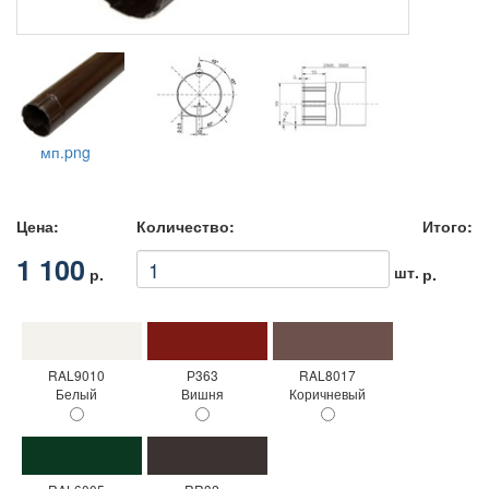
мп.png
Цена:
Количество:
Итого:
1 100
шт.
р.
р.
RAL9010
Р363
RAL8017
Белый
Вишня
Коричневый