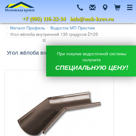
+7 (995) 116-22-34
info@msk-krov.ru
Главная
Каталог
Водосточные системы
Металл Профиль
Водосток МП Престиж
Угол жёлоба внутренний 135 градусов D125
Угол жёлоба внутренний 135 градусов D125 МП
При покупке водосточной системы
Престиж
получите
СПЕЦИАЛЬНУЮ ЦЕНУ!