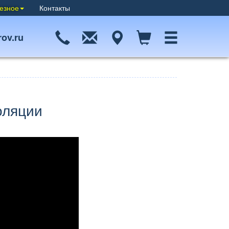
езное
Контакты
ov.ru
оляции