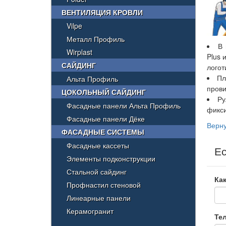
ВЕНТИЛЯЦИЯ КРОВЛИ
Vilpe
Металл Профиль
В 
Wirplast
Plus 
САЙДИНГ
логот
Пл
Альта Профиль
прови
ЦОКОЛЬНЫЙ САЙДИНГ
Ру
Фасадные панели Альта Профиль
фикси
Фасадные панели Дёке
Верну
ФАСАДНЫЕ СИСТЕМЫ
Фасадные кассеты
Ес
Элементы подконструкции
Стальной сайдинг
Как
Профнастил стеновой
Линеарные панели
Керамогранит
Те