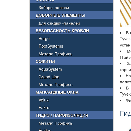
Заборы жалюзи
ДОБОРНЫЕ ЭЛЕМЕНТЫ
Для сэндвич-панелей
БЕЗОПАСНОСТЬ КРОВЛИ
В 
Borge
Tyvek
устан
RoofSystems
М
Металл Профиль
(Тайв
СОФИТЫ
З
AquaSystem
карни
На
Grand Line
полот
Металл Профиль
В 
МАНСАРДНЫЕ ОКНА
Tyvek
Velux
Фи
Fakro
Ги
ГИДРО / ПАРОИЗОЛЯЦИЯ
Металл Профиль
Folder