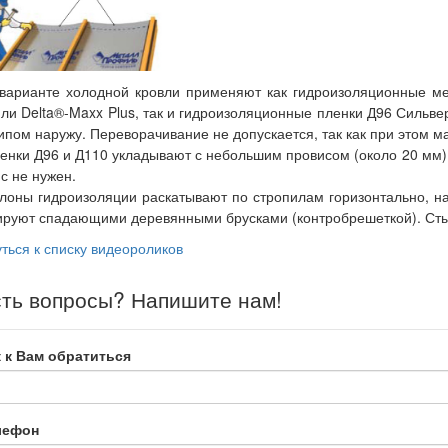
варианте холодной кровли применяют как гидроизоляционные мем
или Delta®-Maxx Plus, так и гидроизоляционные пленки Д96 Сильв
ипом наружу. Переворачивание не допускается, так как при этом ма
енки Д96 и Д110 укладывают с небольшим провисом (около 20 мм)
с не нужен.
лоны гидроизоляции раскатывают по стропилам горизонтально, нач
руют спадающими деревянными брусками (контробрешеткой). Стык
ться к списку видеороликов
ть вопросы? Напишите нам!
 к Вам обратиться
лефон