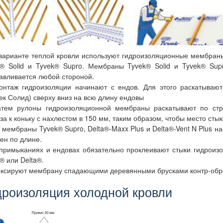
варианте теплой кровли используют гидроизоляционные мембраны D
® Solid и Tyvek® Supro. Мембраны Tyvek® Solid и Tyvek® Sup
авливается любой стороной.
онтаж гидроизоляции начинают с ендов. Для этого раскатывают
ек Солид) сверху вниз на всю длину ендовы
атем рулоны гидроизоляционной мембраны раскатывают по стро
за к коньку с нахлестом в 150 мм, таким образом, чтобы место сты
 мембраны Tyvek® Supro, Delta®-Maxx Plus и Delta®-Vent N Plus 
ен по длине.
примыканиях и ендовах обязательно проклеивают стыки гидроиз
® или Delta®.
ксируют мембрану спадающими деревянными брусками контр-обре
дроизоляция холодной кровли