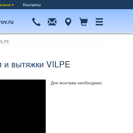
езное
Контакты
ov.ru
VILPE
 и вытяжки VILPE
Для монтажа необходимо: