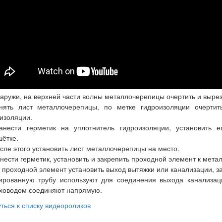
аружи, на верхней части волны металлочерепицы очертить и вырез
нять лист металлочерепицы, по метке гидроизоляции очертит
изоляции.
анести герметик на уплотнитель гидроизоляции, установить 
ётке.
сле этого установить лист металлочерепицы на место.
нести герметик, установить и закрепить проходной элемент к мет
 проходной элемент установить выход вытяжки или канализации, з
ированную трубу используют для соединения выхода канализац
ховодом соединяют напрямую.
ться к списку видеороликов