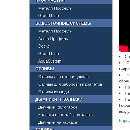
ПРОФНАСТИЛ
Металл Профиль
Grand Line
ВОДОСТОЧНЫЕ СИСТЕМЫ
Металл Профиль
Альта Профиль
Docke
Grand Line
Cн
AquaSystem
С
ОТЛИВЫ
гидро
Н
Отливы для окон и цоколя
обреш
Отливы для заборов и парапетов
По
Отливы из меди
На
ДЫМНИКИ И КОЛПАКИ
На
Гофр
Дымники, флюгарки
возду
Колпаки на столбы, оголовки
Верну
Дымники на каркасе
ЗАБОРЫ